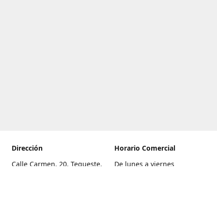
Dirección
Horario Comercial
Calle Carmen, 20, Tegueste,
De lunes a viernes
Santa Cruz de Tenerife
8:00 a 22:00
Cómo llegar
Sábado
9:00 a 21:00