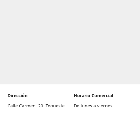
Dirección
Horario Comercial
Calle Carmen, 20, Tegueste,
De lunes a viernes
Santa Cruz de Tenerife
8:00 a 22:00
Cómo llegar
Sábado
9:00 a 21:00