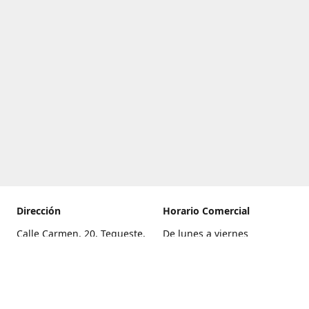
Dirección
Horario Comercial
Calle Carmen, 20, Tegueste,
De lunes a viernes
Santa Cruz de Tenerife
8:00 a 22:00
Cómo llegar
Sábado
9:00 a 21:00