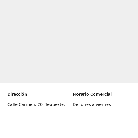
Dirección
Horario Comercial
Calle Carmen, 20, Tegueste,
De lunes a viernes
Santa Cruz de Tenerife
8:00 a 22:00
Cómo llegar
Sábado
9:00 a 21:00