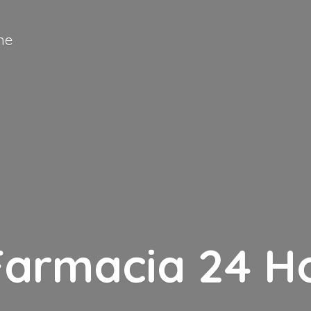
ne
Farmacia
24 H