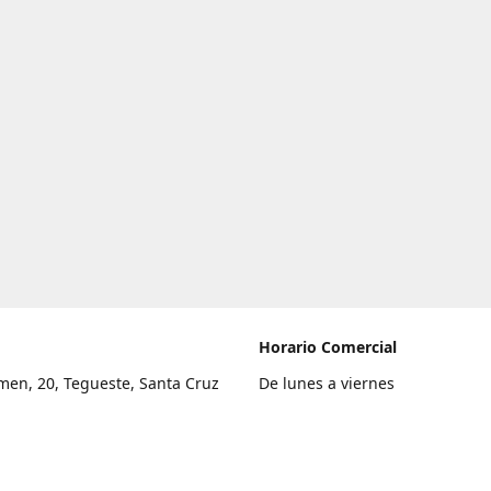
Horario Comercial
men, 20, Tegueste, Santa Cruz
De lunes a viernes
fe
8:00 a 22:00
legar
Sábado
9:00 a 21:00