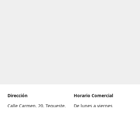
Dirección
Horario Comercial
Calle Carmen, 20, Tegueste,
De lunes a viernes
Santa Cruz de Tenerife
8:00 a 22:00
Cómo llegar
Sábado
9:00 a 21:00