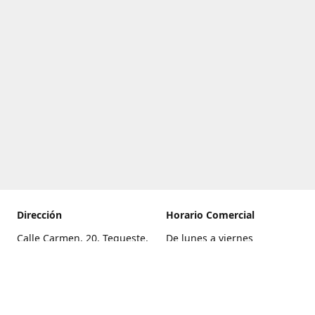
Dirección
Horario Comercial
Calle Carmen, 20, Tegueste,
De lunes a viernes
Santa Cruz de Tenerife
8:00 a 22:00
Cómo llegar
Sábado
9:00 a 21:00