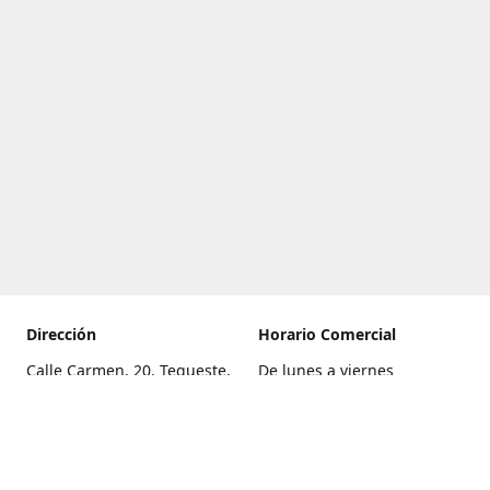
Dirección
Horario Comercial
Calle Carmen, 20, Tegueste,
De lunes a viernes
Santa Cruz de Tenerife
8:00 a 22:00
Cómo llegar
Sábado
9:00 a 21:00