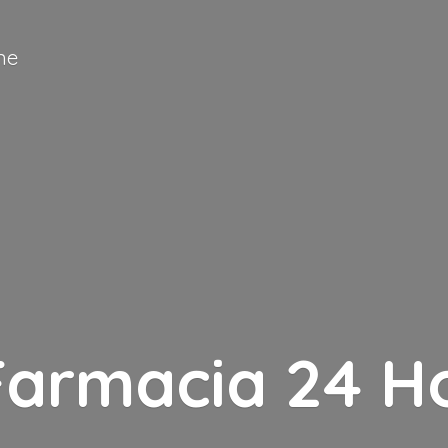
ne
Farmacia
24 H