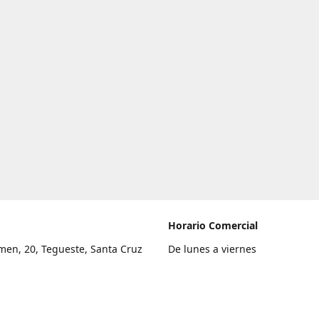
Horario Comercial
men, 20, Tegueste, Santa Cruz
De lunes a viernes
fe
8:00 a 22:00
legar
Sábado
9:00 a 21:00