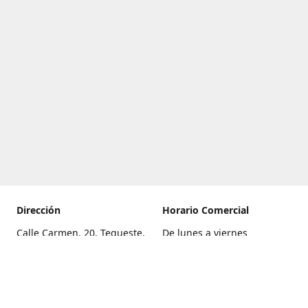
Dirección
Horario Comercial
Calle Carmen, 20, Tegueste,
De lunes a viernes
Santa Cruz de Tenerife
8:00 a 22:00
Cómo llegar
Sábado
9:00 a 21:00