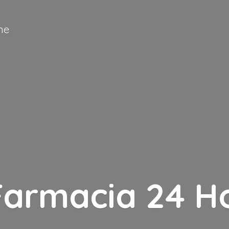
ne
Farmacia
24 H