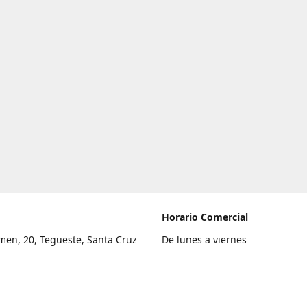
Horario Comercial
men, 20, Tegueste, Santa Cruz
De lunes a viernes
fe
8:00 a 22:00
legar
Sábado
9:00 a 21:00