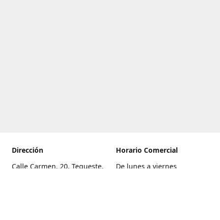
Dirección
Horario Comercial
Calle Carmen, 20, Tegueste,
De lunes a viernes
Santa Cruz de Tenerife
8:00 a 22:00
Cómo llegar
Sábado
9:00 a 21:00