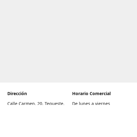
Dirección
Horario Comercial
Calle Carmen, 20, Tegueste,
De lunes a viernes
Santa Cruz de Tenerife
8:00 a 22:00
Cómo llegar
Sábado
9:00 a 21:00